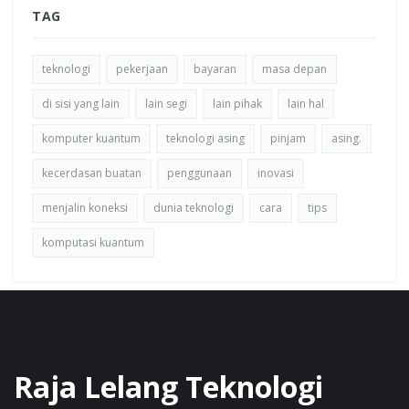
TAG
teknologi
pekerjaan
bayaran
masa depan
di sisi yang lain
lain segi
lain pihak
lain hal
komputer kuantum
teknologi asing
pinjam
asing.
kecerdasan buatan
penggunaan
inovasi
menjalin koneksi
dunia teknologi
cara
tips
komputasi kuantum
Raja Lelang Teknologi