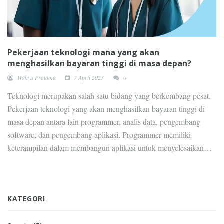
Pekerjaan teknologi mana yang akan
menghasilkan bayaran tinggi di masa depan?
Wahyu Pratama
7 April 2023
0
Teknologi merupakan salah satu bidang yang berkembang pesat.
Pekerjaan teknologi yang akan menghasilkan bayaran tinggi di
masa depan antara lain programmer, analis data, pengembang
software, dan pengembang aplikasi. Programmer memiliki
keterampilan dalam membangun aplikasi untuk menyelesaikan
masalah bisnis tertentu. Analis data dapat mengumpulkan,
memvisualisasikan, dan menganalisis data untuk mengambil
kesimpulan bisnis yang berguna. Pengembang software
KATEGORI
menciptakan dan menyempurnakan perangkat lunak yang
membantu organisasi mencapai tujuan mereka. Dan pengembang