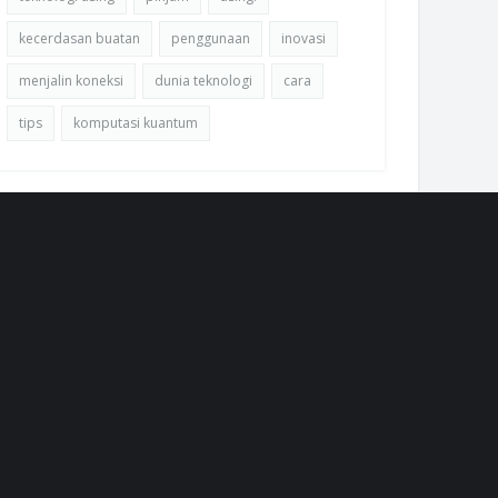
kecerdasan buatan
penggunaan
inovasi
menjalin koneksi
dunia teknologi
cara
tips
komputasi kuantum