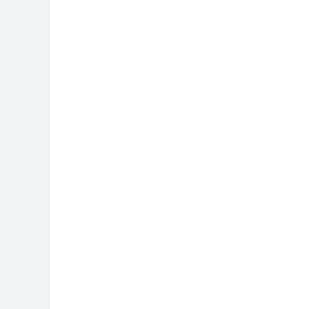
dalam menjalani hidup yang lebih baik.