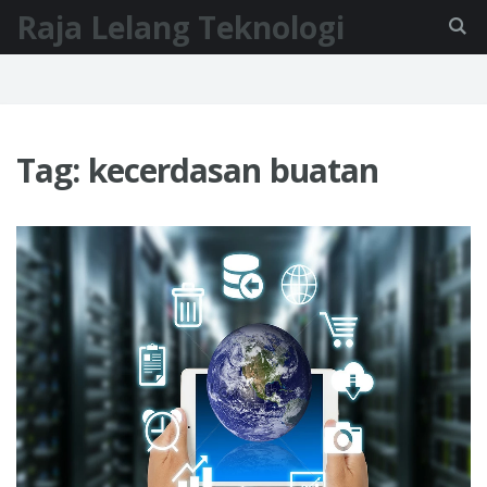
Raja Lelang Teknologi
Tag: kecerdasan buatan