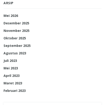
ARSIP
Mei 2026
Desember 2025
November 2025
Oktober 2025
September 2025
Agustus 2023
Juli 2023
Mei 2023
April 2023
Maret 2023
Februari 2023