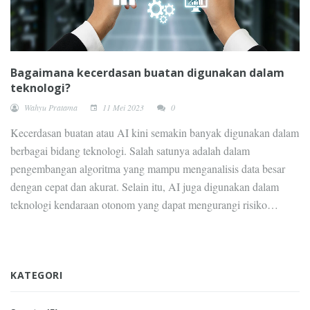
Bagaimana kecerdasan buatan digunakan dalam
teknologi?
Wahyu Pratama
11 Mei 2023
0
Kecerdasan buatan atau AI kini semakin banyak digunakan dalam
berbagai bidang teknologi. Salah satunya adalah dalam
pengembangan algoritma yang mampu menganalisis data besar
dengan cepat dan akurat. Selain itu, AI juga digunakan dalam
teknologi kendaraan otonom yang dapat mengurangi risiko
kecelakaan. Di bidang medis, AI membantu dokter dalam
mendiagnosis penyakit dan menentukan pengobatan yang tepat.
Secara keseluruhan, kecerdasan buatan telah memberikan banyak
KATEGORI
kemajuan dalam teknologi dan membantu kita dalam menjalani
hidup yang lebih baik.