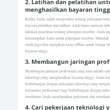
2. Latihan dan pelatihan un
menghasilkan bayaran tingg
Ketika Anda sudah mengetahui tentang pekerjaan tek
rencana pelatihan dan latihan. Anda harus mencari tah
lakukan penelitian tentang pekerjaan tersebut. Anda 
keterampilan Anda untuk pekerjaan tersebut. Mulailah 
Anda juga bisa mengikuti kelas offline untuk belajar 
bayaran tinggi.
3. Membangun jaringan prof
Membangun jaringan profesional yang kuat adalah sala
teknologi yang menghasilkan bayaran tinggi. Anda h
berhubungan dengan pekerjaan teknologi yang menghas
komunitas profesional yang berhubungan dengan pekerj
membantu Anda mendapatkan pekerjaan dan mendapatka
4. Cari pekerjaan teknologi