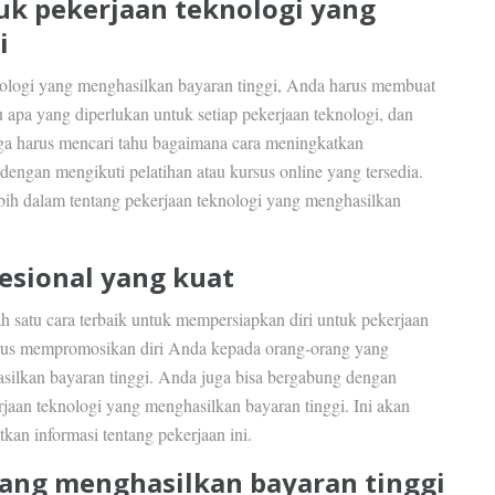
tuk pekerjaan teknologi yang
i
nologi yang menghasilkan bayaran tinggi, Anda harus membuat
u apa yang diperlukan untuk setiap pekerjaan teknologi, dan
juga harus mencari tahu bagaimana cara meningkatkan
dengan mengikuti pelatihan atau kursus online yang tersedia.
lebih dalam tentang pekerjaan teknologi yang menghasilkan
esional yang kuat
h satu cara terbaik untuk mempersiapkan diri untuk pekerjaan
arus mempromosikan diri Anda kepada orang-orang yang
ilkan bayaran tinggi. Anda juga bisa bergabung dengan
aan teknologi yang menghasilkan bayaran tinggi. Ini akan
n informasi tentang pekerjaan ini.
 yang menghasilkan bayaran tinggi