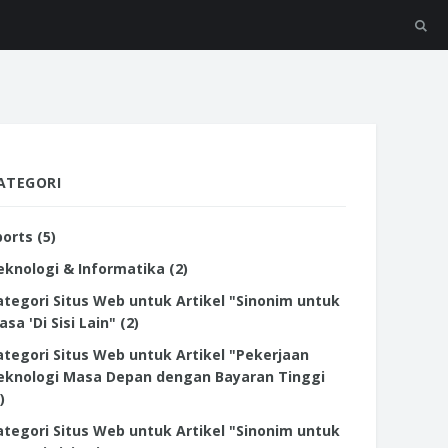
ATEGORI
ports
(5)
eknologi & Informatika
(2)
ategori Situs Web untuk Artikel "Sinonim untuk
asa 'Di Sisi Lain"
(2)
ategori Situs Web untuk Artikel "Pekerjaan
eknologi Masa Depan dengan Bayaran Tinggi
)
ategori Situs Web untuk Artikel "Sinonim untuk