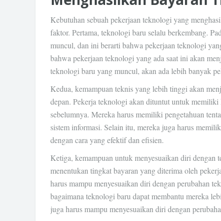
Kebutuhan sebuah pekerjaan teknologi yang menghasil
faktor. Pertama, teknologi baru selalu berkembang. P
muncul, dan ini berarti bahwa pekerjaan teknologi yan
bahwa pekerjaan teknologi yang ada saat ini akan menj
teknologi baru yang muncul, akan ada lebih banyak pe
Kedua, kemampuan teknis yang lebih tinggi akan menja
depan. Pekerja teknologi akan dituntut untuk memiliki
sebelumnya. Mereka harus memiliki pengetahuan tentan
sistem informasi. Selain itu, mereka juga harus memi
dengan cara yang efektif dan efisien.
Ketiga, kemampuan untuk menyesuaikan diri dengan te
menentukan tingkat bayaran yang diterima oleh pekerj
harus mampu menyesuaikan diri dengan perubahan te
bagaimana teknologi baru dapat membantu mereka lebih 
juga harus mampu menyesuaikan diri dengan perubahan 