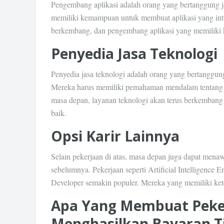
Pengembang aplikasi adalah orang yang bertanggung j
memiliki kemampuan untuk membuat aplikasi yang intu
berkembang, dan pengembang aplikasi yang memiliki k
Penyedia Jasa Teknologi
Penyedia jasa teknologi adalah orang yang bertanggun
Mereka harus memiliki pemahaman mendalam tentang
masa depan, layanan teknologi akan terus berkembang
baik.
Opsi Karir Lainnya
Selain pekerjaan di atas, masa depan juga dapat mena
sebelumnya. Pekerjaan seperti Artificial Intelligence
Developer semakin populer. Mereka yang memiliki ket
Apa Yang Membuat Peker
Menghasilkan Bayaran T