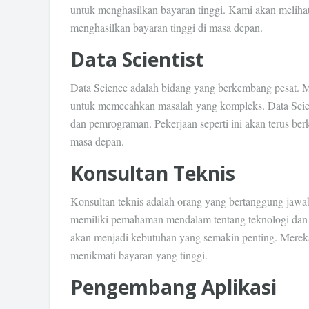
untuk menghasilkan bayaran tinggi. Kami akan melihat 
menghasilkan bayaran tinggi di masa depan.
Data Scientist
Data Science adalah bidang yang berkembang pesat. M
untuk memecahkan masalah yang kompleks. Data Scienti
dan pemrograman. Pekerjaan seperti ini akan terus ber
masa depan.
Konsultan Teknis
Konsultan teknis adalah orang yang bertanggung jawa
memiliki pemahaman mendalam tentang teknologi dan 
akan menjadi kebutuhan yang semakin penting. Merek
menikmati bayaran yang tinggi.
Pengembang Aplikasi