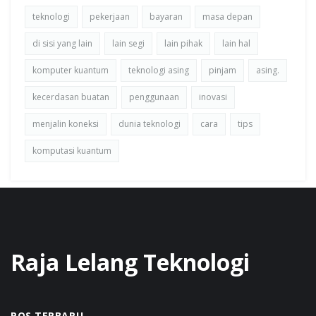
teknologi
pekerjaan
bayaran
masa depan
di sisi yang lain
lain segi
lain pihak
lain hal
komputer kuantum
teknologi asing
pinjam
asing.
kecerdasan buatan
penggunaan
inovasi
menjalin koneksi
dunia teknologi
cara
tips
komputasi kuantum
Raja Lelang Teknologi
POS TERBARU